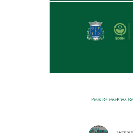
Press Release
Press-Re
ANTERI