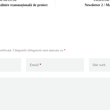
âlnire transnațională de proiect
Newsletter 2 / M
publicată.
Câmpurile obligatorii sunt marcate cu
*
Email
*
Site web