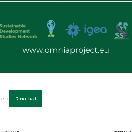
lease
Download
OR
ARTICOL
URMĂTOR