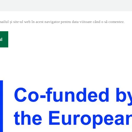
ilul și site-ul web în acest navigator pentru data viitoare când o să comentez.
ul