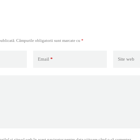
publicată.
Câmpurile obligatorii sunt marcate cu
*
Email
*
Site web
ilul și site-ul web în acest navigator pentru data viitoare când o să comentez.