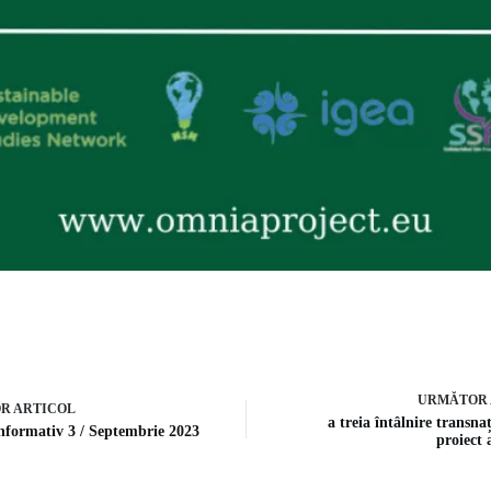
URMĂTOR
OR
ARTICOL
a treia întâlnire transna
Informativ 3 / Septembrie 2023
proiect