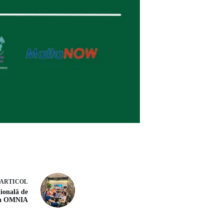
ARTICOL
țională de
 a OMNIA