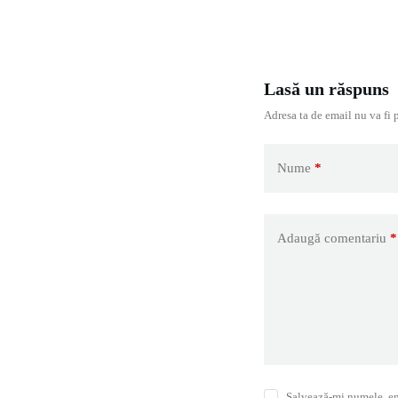
Lasă un răspuns
Adresa ta de email nu va fi 
Nume
*
Adaugă comentariu
*
Salvează-mi numele, ema